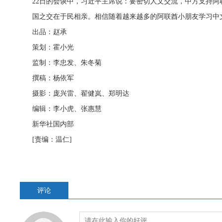
22日的会谈中，习近平主席说：要密切人文交流，中方支持阿联
国之交在于民相亲。相信随着越来越多的阿联酋小朋友学习中
出品：赵承
策划：霍小光
监制：李忠发、朱冬菊
撰稿：杨依军
摄影：庞兴雷、翟健岚、郑明达
编辑：李小虎、张惠慧
新华社国内部
[责编：温仁]
评论