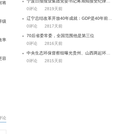
宁波日报报业集团党委书记蒋旭灿接受纪律审查和监察调查
何将
0评论
2819天前
。
辽宁总结改革开放40年成就：GDP是40年前的30.3倍
界级
0评论
2817天前
70后省委常委，全国范围他是第三位
效率
0评论
2816天前
中央生态环保督察组曝光贵州、山西两起环境问题
更容
0评论
2815天前
评论