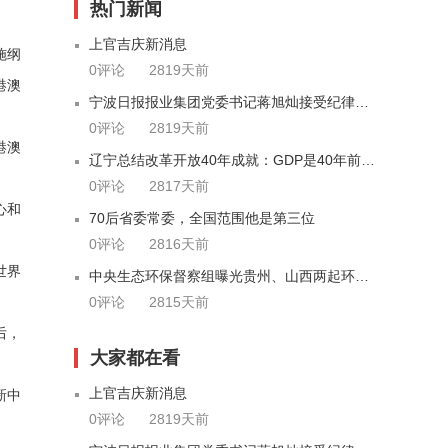
热门新闻
上官吉庆新消息
施纲
0评论
2819天前
港澳
宁波日报报业集团党委书记蒋旭灿接受纪律审查和监察调查
0评论
2819天前
港澳
辽宁总结改革开放40年成就：GDP是40年前的30.3倍
0评论
2817天前
心和
70后省委常委，全国范围他是第三位
0评论
2816天前
世界
中央生态环保督察组曝光贵州、山西两起环境问题
0评论
2815天前
后，
大家都在看
上官吉庆新消息
新中
0评论
2819天前