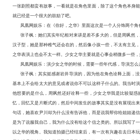
一张剧照都蛮有故事，一看就是在角色里面，除了这个角色本身
就已经是一个很大的鼓励了吧。
凤凰网娱乐：在《你好，之华》里面这次是一个人分饰两个角
张子枫：她们其实年纪相对来讲是差不多大的，但是周飒然，
汉子型，她是那种稚气还会在的，然后像小孩一些，不太有主见
之华表演上也会不太一样。少女之华主要就是心事会稍微多一些，
凤凰网娱乐：演少女之华的时候，需要一些年代感，导演怎么
张子枫：其实挺感谢岩井导演的，因为他在角色诠释上面，没
基本上不会给太大的意见或者说你不可以这样子什么的。我当时
他想要的是什么，周飒然还好诠释一些，少女之华我是比较疑惑
忆，回忆又是片断式的，然后中间发生的故事其实是没有展现出
句话，她喜欢尹川却为什么没有告诉他，而是说我帮你给姐姐递
是为了说服我自己，我为什么没有给这个信之类的。所以我写了
以之华的视角。我知道拍摄已经结束后，有一次有兴趣在去日本