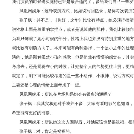
我们演员的时候确实觉得已经是最合适的了，多给我们自己一些发
凤凰网娱乐：这种表演方式，比如说写回忆录，是你每次表演
张子枫：并不是，《你好，之华》比较有特点，她必须得搞清
说性格上面是着重的拿捏点，或者是说其他的那种，我会比较倾
为我只饰演了她小时候的部分，性格上我也并没有特别注重的地
就比较有明确方向了。本来可能有两种选择，一个是小之华的处
演的，她是那种虽然小孩的感觉，但是仍然有懵懵的感觉在，其
考虑去，还是觉得在小的时候，让她整个人的气势更往上提，更
就定了，剩下可能比较考虑的是一些小动作、小眼神，说话方式
主要还是心理的情绪上面考虑了一些。
凤凰网娱乐：所以在片场和迅姐会有很多沟通吗？
张子枫：我其实和她对手戏并不多，大家有看电影的也知道，
希望能有更好的衔接。
凤凰网娱乐：所以她这次入围影后，对她应该也是很祝福、很
张子枫：对，肯定是祝福的。