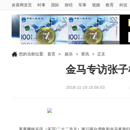
炎黄网首页
时事
国际
财经
军事
视频
教育
科技
您的当前位置:
首页
>
娱乐
>
资讯
>
正文
金马专访张子
2018-11-19 15:56:53
凤凰网娱乐讯（采写/二十二岛主）第55届台湾电影金马奖举