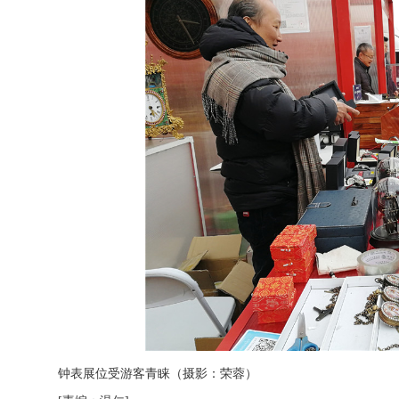
钟表展位受游客青睐（摄影：荣蓉）