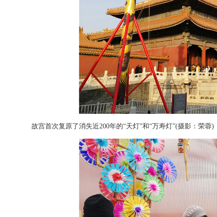
故宫首次复原了消失近200年的“天灯”和“万寿灯”(摄影：荣蓉)