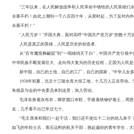
“三年以来，在人民解放战争和人民革命中牺牲的人民英雄们
永垂不朽！由此上溯到一千八百四十年，从那时起，为了反对内
永垂不朽！”
“人民万岁！”开国大典，面对高呼“中国共产党万岁”的数十万
人民是真正的英雄，人民是历史的创造者。
从“百年魔怪舞翩跹”到“一唱雄鸡天下白”，中国共产党引领
中华民族不断发展壮大、走向伟大复兴的历史征程，正因为人民是
新中国，自己的土地，自己的工厂，自己的国家，“中华儿女多
1958年初夏，北京十三陵水库大坝工地，十几万人正在劳动
朱德及与会的中央委员来到这里，加入劳动。
毛泽东身着灰布衣，脚穿圆口布鞋，手握着铁锹铲着土，周恩
走，几乎看不出已年过七十。
“毛主席来和我们一起干活，我们还不使出十二分的劲儿来干
如飞的年轻士兵，凿石运料的机关干部，挑起扁担的青年学生，大