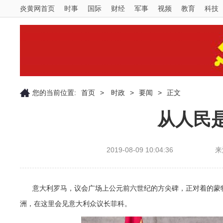
炎黄网首页
时事
国际
财经
军事
视频
教育
科技
您的当前位置:
首页
>
时政
>
要闻
>
正文
从人民
2019-08-09 10:04:36
来
意大利罗马，议会广场上公元前六世纪的方尖碑，正对着的蒙特
洲，在这里会见意大利众议长菲科。