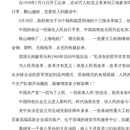
自1958年1月21日开工以来，近40万人轮流义务来到工地
行李，翻山越岭，也要投入到建设中。
6月30日，面积相当于20个颐和园昆明湖的十三陵水库竣工，
中国的命运一经操在人民自己手里，中国就将如太阳升起在东
鞍山钢铁厂、上海电机厂、塘沽新港……一批重大工程相继竣
金钢、塑料、无线电等，从无到有建起来。
英国元帅蒙哥马利1960年访问中国后说：“毛泽东的哲学非常
为人民而改革，改革才有意义；依靠人民而改革，改革才有动力
从乡镇企业的异军突起到温州模式、苏南模式的各领风骚，人民
个生产队都开动脑筋，能够增加多少财富啊！”
中国共产党“一切为了人民、一切依靠人民”的信念，前所未有
中国特色社会主义进入新时代。时代场景在变，但人民的奋斗
党中央决定设立河北雄安新区两年多来，一批基础性重大工程
百家高端高新企业成功落户。位于容城的雄安市民服务中心，自建
离雄安一千多公里外的大庆油田，铁人王进喜是1205钻井队年轻队