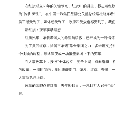
在红旗成立60年的关键节点，红旗H5的诞生，标志着红
为“传承·新生”。 在中国一汽集团品牌公关部总经理杜晓东
员工感受到了，媒体感受到了，政府和受众也感受到了。我们
新红旗：变革驱动理想
红旗汽车，承载着国人的希望与骄傲，已经成为一种情怀
为了复兴红旗，徐留平承诺“举全集团之力，多维度支持
个领域的调整，最终演变成一场覆盖集团上下的变革。
在人事改革上，按照
“全体起立，竞争上岗；双向选择，
的改革。一周时间内，
集团职能部门、研发、红旗、奔腾、一
人重新竞聘上岗
。
改革的落脚点在红旗，去年9月9日，
一汽15万人召开“
牌
。