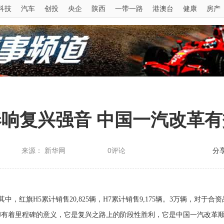
科技
汽车
创投
央企
陕西
一带一路
港澳台
健康
房产
响复兴强音 中国一汽改革
来源： 新华网
0评论
分
其中，
红旗H5累计
销售
20,825辆，H7累计
销售
9,175辆。
3万辆，对于合资
却有着里程碑的意义，它是复兴之路上的阶段性胜利，它是中国一汽改革