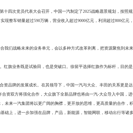
公司第十四次党员代表大会召开，中国一汽制定了2025战略愿景规划，按照规
实现整车销量超过590万辆，营业收入超过9000亿元，利润超过800亿元
不符合我们战略未来的业务单元，会以多种方式改革剥离，把资源聚焦到未
。红旗业务既是试验田，也是突破口。徐留平选择红旗作为标杆，目的是
合资品牌的发展成长。在其领导下，中国一汽与大众、丰田的关系更是达
9年合资双方将强化合作，大众旗下全新品牌也将由一汽-大众导入中国，进
示，未来一汽集团将以更广阔的胸襟，更开放的思维，更高质量的合作，
的基础上，进一步加强在品牌，产品，新能源，智能网联，移动出行等诸