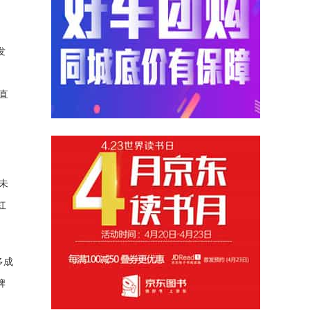
发
直
未
红
多成
牌