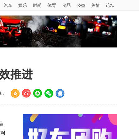
汽车
娱乐
时尚
体育
食品
公益
舆情
论坛
有效推进
享：
品
顺利