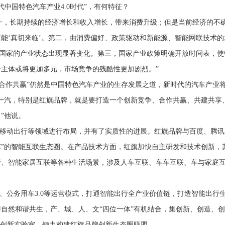
代中国特色汽车产业4.0时代”，有何特征？
一，长期持续的经济增长和收入增长，带来消费升级；但是当前经济的不
能‘真切来临’。第二，由消费偏好、政策驱动和新能源、智能网联技术的
达国家的产业状态出现显著变化。第三，国家产业政策明确开放时间表，使
主体或将更加多元，市场竞争的残酷性更加剧烈。”
、合作共赢”仍然是中国特色汽车产业的生存发展之道，新时代的汽车产业
一汽，特别是红旗品牌，就是要打造一个创新竞争、合作共赢、共建共享
”他说。
移动出行等领域进行布局，并有了实质性的进展。红旗品牌与百度、腾讯
车”的智能互联生态圈。在产品技术方面，红旗加快自主研发和技术创新，
行、智能家居互联等各种生活场景，涉及人车互联、车车互联、车与家庭
、公务用车3.0等运营模式，打通智能出行全产业价值链，打造智能出行
自然和谐共生，产、城、人、文“四位一体”有机结合，集创新、创造、创
同创新实验室，倾力构建红旗品牌创新生态圈联盟。