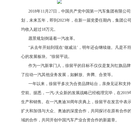
2018年11月27日，中国共产党中国第一汽车集团有限
划，未来五年，即到2023年，在新一届党委任期内，集团公司
均收入超过18万元。
愿景规划倒逼着一汽改革。
“从去年开始到现在‘做减法’，明年还会继续做。凡是
心的发展板块。”徐留平说。
作为一汽新掌门人，徐留平的目标不仅仅是复兴红旗品牌
了拉动一汽其他业务发展，如解放、奔腾、合资等。
一年以来，徐留平多次为合资品牌站台，亲身见证和支持
空前。据悉，一汽-大众新的发展战略已经梳理完毕，在201
生产和销售。在一汽奥迪30周年庆典上，徐留平在发言中表
扩大和加强与大众、奥迪的深度合作，共同探讨在原有合作
域的合作，共同开创中国汽车产业合资合作的新篇章。