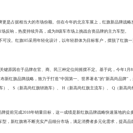
牌更是占据相当大的市场份额。
但在今年的北京车展上，
红旗新品牌战略
市场反响
，热度持续升高，成为B级车市场上挑战合资品牌的主力车型。
功不可没。红旗H5采用年轻化设计，以年轻群体为目标客户，摆脱了红旗一
其关键原因在于品牌在官、商、民三种定位间摇摆不定。基于此，
今年1月8
发布新红旗品牌战略
，
致力于打造“中国第一、世界著名”的“新
高尚
品牌”
，
）、 S（新高尚红旗轿跑车）、 H（新高尚红旗主流车）、 Q（新高尚
牌提前完成2018年销量目标，这一成绩是新红旗品牌战略快速落地的众
源车型，新红旗将不断充实产品细分市场，满足消费者多元化需求，提高品