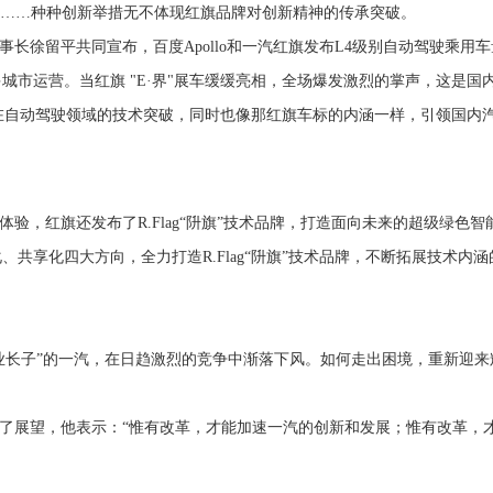
域峰会……种种创新举措无不体现红旗品牌对创新精神的传承突破。
事长徐留平共同宣布，百度Apollo和一汽红旗发布L4级别自动驾驶乘用车
更多城市运营。当红旗 "E·界"展车缓缓亮相，全场爆发激烈的掌声，这是国
在自动驾驶领域的技术突破，同时也像那红旗车标的内涵一样，引领国内
验，红旗还发布了R.Flag“阩旗”技术品牌，打造面向未来的超级绿色智
共享化四大方向，全力打造R.Flag“阩旗”技术品牌，不断拓展技术内涵
业长子”的一汽，在日趋激烈的竞争中渐落下风。如何走出困境，重新迎来
出了展望，他表示：“惟有改革，才能加速一汽的创新和发展；惟有改革，