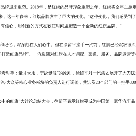
旗品牌迎来重塑。2018年，是红旗的品牌形象重塑之年。红旗将全年主题
看来，这一年多来，红旗品牌发生了巨大的变化。“这种变化，我们感受到
有信心，用创新的方式在较短时间里塑造一个全新的红旗品牌。”
和记忆，深深刻在人们心中。但在徐留平接手一汽前，红旗已经沉寂很久
和打造红旗品牌”。一汽集团对红旗在人才调配、渠道、服务、品牌运营等
权责对等；量才录用，宁缺毋滥”的原则
，徐留平对一汽集团展开了大刀破
汽-大众等核心业务板块的负责人进行调整
，
共涉及28个部门的一把手
80
我心中的红旗”大讨论总结大会，徐留平表示红旗要成为中国第一豪华汽车品