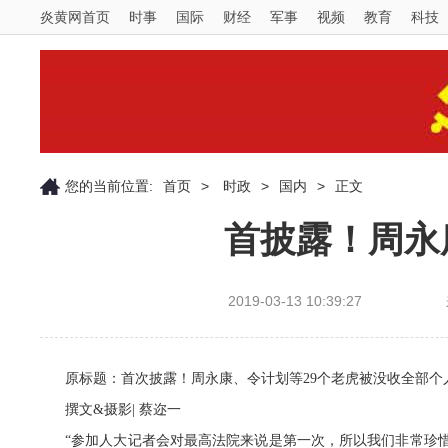
炎黄网首页
时事
国际
财经
军事
视频
教育
科技
您的当前位置:
首页
>
时政
>
国内
>
正文
首披露！周永
2019-03-13 10:39:27
原标题：首次披露！周永康、令计划等29个老虎被没收全部个
撰文&摄影| 蔡迩一
“参加人大记者会对最高法院来说是第一次，所以我们非常珍惜