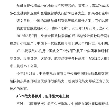
航母在现代海战中的地位是不容辩驳的。事实上，海军的战
多么先进的护卫舰和驱逐舰都以执行防御任务为主。如果没有空中
该文章称，中国的两艘航母都尚无舰载机最佳方案，它们以苏-3
我国首款舰载机歼-15，也叫“飞鲨”。2012年11月25号，
2013年3月7日，身兼全国政协委员的歼-15总设计师孙聪
在进行小批量产；中国下一代舰载机可能于2020年前问世。6月18
歼-15舰载战斗机是中国航空工业沈阳飞机工业集团承担研制的。
空导弹、反舰导弹、火箭弹、航空炸弹等多种武器；配装2台大推力发动
米，航程3500公里。
今年5月24日，中央电视台在节目中公布中国航母舰载机突
编队初步具备形成全天候作战的能力，朝实战化能力形成迈出了
技术的国家。
歼-20战力将飙升，但体型大难上舰
不过，《南华早报》前不久报道称，中国正在研制新型舰载机以