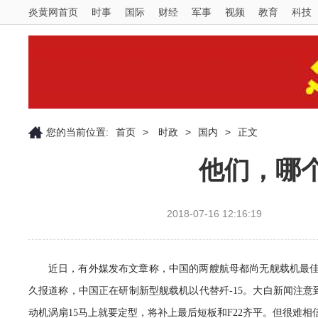
炎黄网首页
时事
国际
财经
军事
视频
教育
科技
您的当前位置:
首页
>
时政
>
国内
>
正文
他们，哪
2018-07-16 12:16:19
近日，有外媒发布文章称，中国的两艘航母都尚无舰载机最佳方
久报道称，中国正在研制新型舰载机以代替歼-15。大白新闻注意
动机涡扇15马上就要定型，将补上最后短板和F22齐平。但很难相