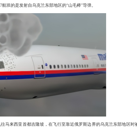
7航班的是发射自乌克兰东部地区的“山毛榉”导弹。
斯特丹飞往马来西亚首都吉隆坡，在飞行至靠近俄罗斯边界的乌克兰东部地区时