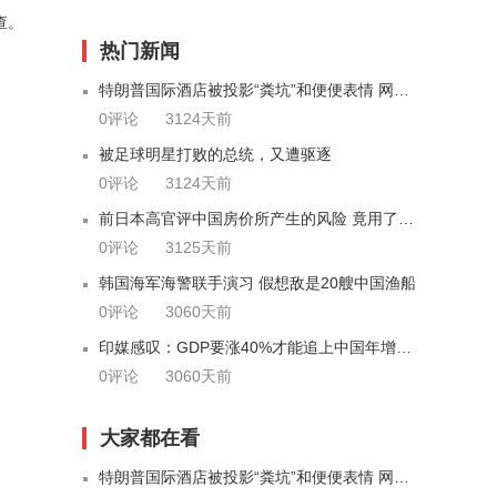
查。
热门新闻
特朗普国际酒店被投影“粪坑”和便便表情 网民嗨了
0评论
3124天前
被足球明星打败的总统，又遭驱逐
0评论
3124天前
前日本高官评中国房价所产生的风险 竟用了这4个字
0评论
3125天前
韩国海军海警联手演习 假想敌是20艘中国渔船
0评论
3060天前
印媒感叹：GDP要涨40%才能追上中国年增的6.5%
0评论
3060天前
大家都在看
特朗普国际酒店被投影“粪坑”和便便表情 网民嗨了