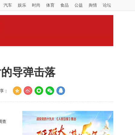
汽车
娱乐
时尚
体育
食品
公益
舆情
论坛
射的导弹击落
享：
调查