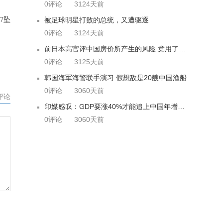
0评论
3124天前
7坠
被足球明星打败的总统，又遭驱逐
0评论
3124天前
前日本高官评中国房价所产生的风险 竟用了这4个字
0评论
3125天前
韩国海军海警联手演习 假想敌是20艘中国渔船
0评论
3060天前
评论
印媒感叹：GDP要涨40%才能追上中国年增的6.5%
0评论
3060天前