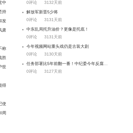
0评论
3132天前
党中
坚持
解放军新晋5少将
0评论
3131天前
和发
中东乱局托升油价？更像是托底！
风肃
0评论
3131天前
今年视频网站重头戏仍是古装大剧
不称
0评论
3130天前
战胜
任务部署比5年前翻一番！中纪委今年反腐要这么干
护世
0评论
3127天前
能得
记使
0周