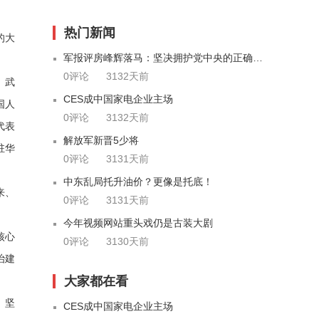
热门新闻
的大
军报评房峰辉落马：坚决拥护党中央的正确决定
0评论
3132天前
、武
CES成中国家电企业主场
国人
0评论
3132天前
代表
解放军新晋5少将
驻华
0评论
3131天前
中东乱局托升油价？更像是托底！
来、
0评论
3131天前
今年视频网站重头戏仍是古装大剧
核心
0评论
3130天前
治建
大家都在看
、坚
CES成中国家电企业主场