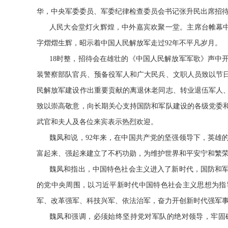
华，中央军委委员、军委纪律检查委员会书记张升民出席招
人民大会堂灯火辉煌，中外嘉宾欢聚一堂。主席台帷幕中央悬
字熠熠生辉，昭示着中国人民解放军走过92年不平凡岁月。
18时整，招待会在雄壮的《中国人民解放军军歌》声中
装警察部队官兵、预备役军人和广大民兵、文职人员致以节
民解放军建设作出重要贡献的离退休老同志、转业退伍军人
致以崇高敬意，向长期关心支持国防和军队建设的各级党委
武官和夫人及各位来宾表示热烈欢迎。
魏凤和说，92年来，在中国共产党的坚强领导下，英雄
富起来、强起来建立了不朽功勋，为维护世界和平安宁和繁
魏凤和指出，中国特色社会主义进入了新时代，国防和
的党中央周围，以习近平新时代中国特色社会主义思想为指
军、改革强军、科技兴军、依法治军，奋力开创新时代强军
魏凤和强调，必须始终坚持党对军队的绝对领导，牢固