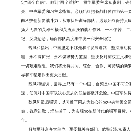
定“四个自信”、做到“两个维护”，贯彻军委主席负责制，
央、中央军委和习主席指挥。必须始终把备战打仗作为第一
向科技创新要战斗力，从难从严训练部队。必须始终保持人
扬大无畏的英雄气概和英勇顽强的战斗作风，一不怕苦、二
纪、反腐惩恶，确保部队高度集中统一和安全稳定。
魏凤和指出，中国坚定不移走和平发展道路，坚持推动
霸、永不搞扩张、永不谋求势力范围，坚决反对霸权主义和
一切艰难险阻。我们将秉持共同、综合、合作、可持续的新
界和平稳定作出更大贡献。
魏凤和强调，世界上只有一个中国，台湾是中国不可分
逞，任何对中国军队决心意志的低估都极其危险。中国军队
魏凤和最后强调，以习近平同志为核心的党中央带领全
命，锐意进取，埋头苦干，为实现党在新时代的强军目标、
年。
解放军驻京各大单位、军委机关各部门、武警部队负责人