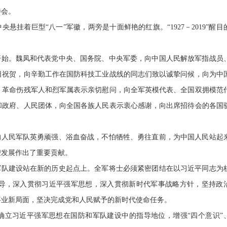
待会。
挂着巨型“八一”军徽，两旁是十面鲜艳的红旗。“1927－2019”醒目
开始。魏凤和代表党中央、国务院、中央军委，向中国人民解放军指战员
日祝贺，向辛勤工作在国防科技工业战线的同志们致以诚挚问候，向为中
、革命伤残军人和烈军属表示亲切慰问，向全军英模代表、全国双拥模范
和政府、人民团体，向全国各族人民表示衷心感谢，向出席招待会的各国
的人民军队英勇顽强、浴血奋战，不怕牺牲、勇往直前，为中国人民站起
荣发展作出了重要贡献。
军队建设站在新的历史起点上。全军将士必须紧密团结在以习近平同志为
导，深入贯彻习近平强军思想，深入贯彻新时代军事战略方针，坚持政
事业新局面，坚决完成党和人民赋予的新时代使命任务。
确立习近平强军思想在国防和军队建设中的指导地位，增强“四个意识”