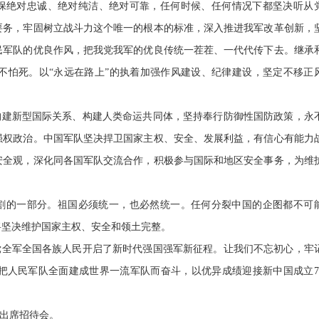
确保绝对忠诚、绝对纯洁、绝对可靠，任何时候、任何情况下都坚决听从
要务，牢固树立战斗力这个唯一的根本的标准，深入推进我军改革创新，
民军队的优良作风，把我党我军的优良传统一茬茬、一代代传下去。继承
不怕死。以“永远在路上”的执着加强作风建设、纪律建设，坚定不移正
构建新型国际关系、构建人类命运共同体，坚持奉行防御性国防政策，永
强权政治。中国军队坚决捍卫国家主权、安全、发展利益，有信心有能力
安全观，深化同各国军队交流合作，积极参与国际和地区安全事务，为维
割的一部分。祖国必须统一，也必然统一。
任何分裂中国的企图都不可
将坚决维护国家主权、安全和领土完整。
党全军全国各族人民开启了新时代强国强军新征程。让我们不忘初心，牢
把人民军队全面建成世界一流军队而奋斗，以优异成绩迎接新中国成立7
出席招待会。