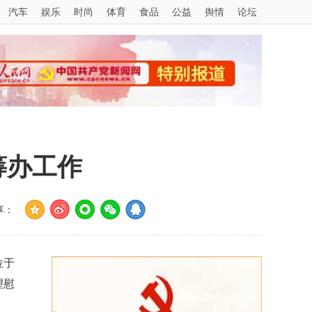
汽车
娱乐
时尚
体育
食品
公益
舆情
论坛
筹办工作
享：
位于
望慰