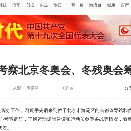
科技
汽车
创投
央企
陕西
一带一路
港澳台
健康
房产
考察北京冬奥会、冬残奥会
来源： 凤凰网
0评论
分
会筹办工作。习近平先后来到位于北京市海淀区的首都体育馆和
心考察调研，了解运动场馆建设和运动员参赛备战等情况，看
代表。