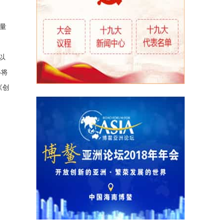
量
以
移将
《创