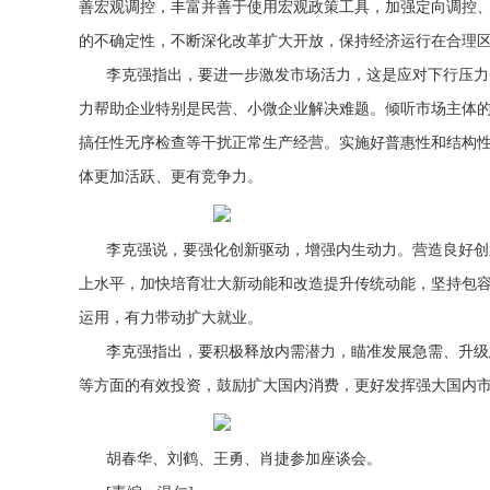
善宏观调控，丰富并善于使用宏观政策工具，加强定向调控
的不确定性，不断深化改革扩大开放，保持经济运行在合理
李克强指出，要进一步激发市场活力，这是应对下行压力
力帮助企业特别是民营、小微企业解决难题。倾听市场主体的
搞任性无序检查等干扰正常生产经营。实施好普惠性和结构
体更加活跃、更有竞争力。
李克强说，要强化创新驱动，增强内生动力。营造良好创
上水平，加快培育壮大新动能和改造提升传统动能，坚持包
运用，有力带动扩大就业。
李克强指出，要积极释放内需潜力，瞄准发展急需、升级
等方面的有效投资，鼓励扩大国内消费，更好发挥强大国内
胡春华、刘鹤、王勇、肖捷参加座谈会。