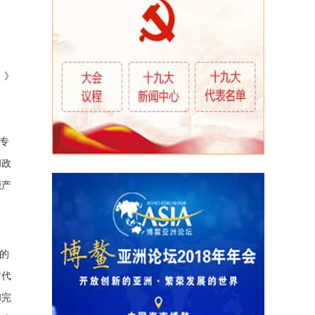
）》
专
和政
能产
的
时代
和完