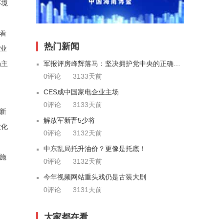
环境
着
热门新闻
企业
军报评房峰辉落马：坚决拥护党中央的正确决定
场主
0评论
3133天前
CES成中国家电企业主场
0评论
3133天前
新
解放军新晋5少将
业化
0评论
3132天前
中东乱局托升油价？更像是托底！
施
0评论
3132天前
今年视频网站重头戏仍是古装大剧
0评论
3131天前
大家都在看