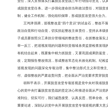
责任，深入贯彻落实打赢脱贫攻坚战三年行动指导意见，认
成脱贫攻坚任务。进一步强化使命担当和政治责任，对脱贫
制，健全工作机制，强化组织保障，形成脱贫攻坚强大合力
王鸿津强调，巡视整改是“四个意识”的试金石，整改不
政治自觉和行动自觉，切实担起整改主体责任，坚持从本级
子成员要按照分工承担分管领域的整改责任，在抓整改落实
举一反三，把巡视发现的问题和扶贫领域各类监督检查发现
有机结合起来，既要集中精力抓脱贫，又要巩固成果防返贫
改，定期报告整改情况，形成整改常态化长效化机制。纪检
巡视发现的问题深化专项治理，集中整治形式主义和官僚主
付、虚假整改的严肃追责问责，把全面从严治党要求贯穿脱
胡和平表示，开展脱贫攻坚专项巡视是党中央对我省脱贫
心的党中央打赢脱贫攻坚战的坚定决心和推进全面从严治党
准到位、切实可行，我们诚恳接受、认真反思，照单全收、
重要论述，深刻认识党中央开展脱贫攻坚专项巡视的重大意义