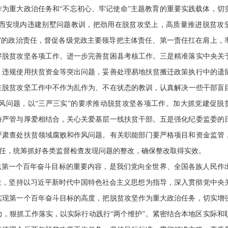
作为重大政治任务和“不忘初心、牢记使命”主题教育的重要实践载体，切
西安境内违建别墅问题教训，把劲用在脱贫攻坚上，高质量推进脱贫攻
责”的政治责任，督促各级党政主要领导把主体责任、第一责任扛在肩上，
好脱贫攻坚各项工作。进一步完善贫困县考核工作。三是精准落实中央关
、违规使用扶贫资金等突出问题，妥善处理易地扶贫搬迁政策执行中的遗
在脱贫攻坚工作中不作为乱作为、不在状态的教训，认真解决一些干部盲
风问题，以“三严三实”的要求推动脱贫攻坚各项工作。加大抓党建促脱
持严管与厚爱相结合，关心关爱基层一线扶贫干部。
五是强化纪委监委的
严肃查处扶贫领域腐败和作风问题。有关职能部门要严格项目和资金监管
体责任，统筹抓好各类监督检查发现问题的整改，确保整改取得实效。
现第一个百年奋斗目标的重要内容，是我们党向全世界、全国各族人民作
位，坚持以习近平新时代中国特色社会主义思想为指导，深入贯彻党中央
实现第一个百年奋斗目标的高度，把脱贫攻坚作为重大政治任务，切实增
，狠抓工作落实，以实际行动践行“两个维护”。紧密结合本地区实际和