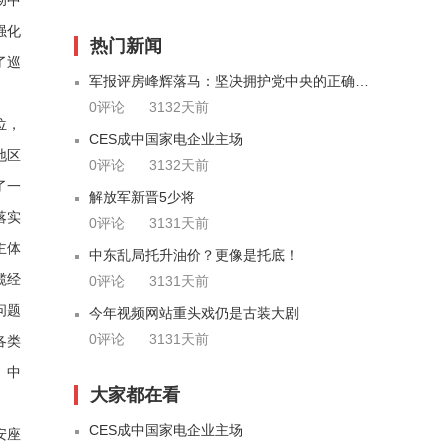
彻中
强化
热门新闻
了巡
军报评房峰辉落马：坚决拥护党中央的正确决定
0评论
3132天前
位，
CES成中国家电企业主场
地区
0评论
3132天前
了一
解放军新晋5少将
落实
0评论
3131天前
主体
中东乱局托升油价？更像是托底！
揽经
0评论
3131天前
问题
今年视频网站重头戏仍是古装大剧
0评论
3131天前
各类
、中
大家都在看
CES成中国家电企业主场
安座