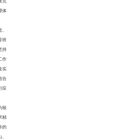
量完
理体
觉、
导班
坚持
工作
改实
结合
衍应
为核
求精
作的
山、