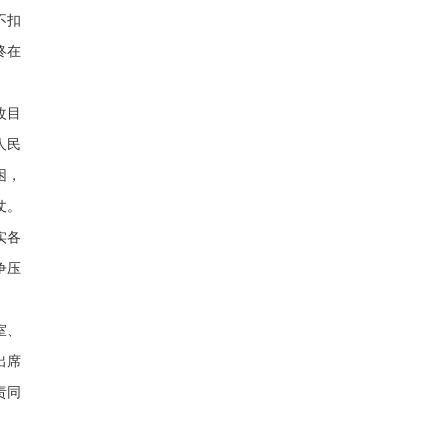
不扣
终在
改目
人民
困，
仗。
实各
争压
室、
出席
责同