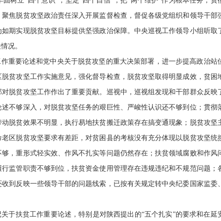
树立“四个意识”，坚定“四个自信”，把“两个维护”作为根本任务，贯
，聚焦脱贫攻坚政治责任深入开展监督检查，督促各级党组织和领导干部
为如期实现脱贫攻坚目标提供坚强政治保障。中央巡视工作领导小组听取
关情况。
工作重要论述和党中央关于脱贫攻坚的重大决策部署，进一步提高政治站
区脱贫攻坚工作实施意见，强化督导检查，脱贫攻坚取得明显成效，贫困
部对脱贫攻坚工作作出了重要贡献。巡视中，巡视组发现和干部群众反映
论述不够深入，对脱贫攻坚任务的艰巨性、严峻性认识还不够到位；贯彻
带动脱贫效果不明显，执行易地扶贫搬迁政策存在搞变通现象；脱贫攻坚
命老区脱贫攻坚要求有差距，对贫困县的考核没有充分体现以脱贫攻坚统
不够，重形式轻实效、作风不扎实等问题仍然存在；扶贫领域腐败和作风
履行监管职责不够到位，扶贫资金使用管理存在违规违纪和不规范问题；
还收到反映一些领导干部的问题线索，已按有关规定转中央纪委国家监委
关于扶贫工作重要论述，特别是对陕西提出的“五个扎实”的要求和在延