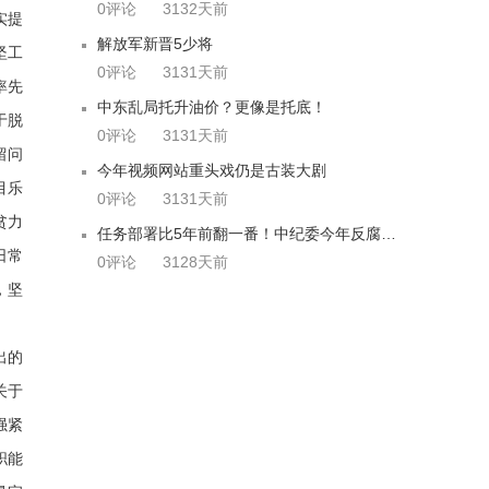
0评论
3132天前
实提
解放军新晋5少将
坚工
0评论
3131天前
率先
中东乱局托升油价？更像是托底！
于脱
0评论
3131天前
留问
今年视频网站重头戏仍是古装大剧
目乐
0评论
3131天前
贫力
任务部署比5年前翻一番！中纪委今年反腐要这么干
日常
0评论
3128天前
，坚
出的
关于
强紧
职能