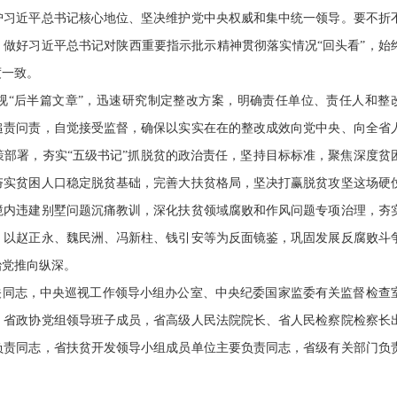
护习近平总书记核心地位、坚决维护党中央权威和集中统一领导。要不折
，做好习近平总书记对陕西重要指示批示精神贯彻落实情况“回头看”，始
度一致。
视“后半篇文章”，迅速研究制定整改方案，明确责任单位、责任人和整
追责问责，自觉接受监督，确保以实实在在的整改成效向党中央、向全省
部署，夯实“五级书记”抓脱贫的政治责任，坚持目标标准，聚焦深度贫
夯实贫困人口稳定脱贫基础，完善大扶贫格局，坚决打赢脱贫攻坚这场硬
境内违建别墅问题沉痛教训，深化扶贫领域腐败和作风问题专项治理，夯
，以赵正永、魏民洲、冯新柱、钱引安等为反面镜鉴，巩固发展反腐败斗
治党推向纵深。
关同志，中央巡视工作领导小组办公室、中央纪委国家监委有关监督检查
、省政协党组领导班子成员，省高级人民法院院长、省人民检察院检察长
负责同志，省扶贫开发领导小组成员单位主要负责同志，省级有关部门负