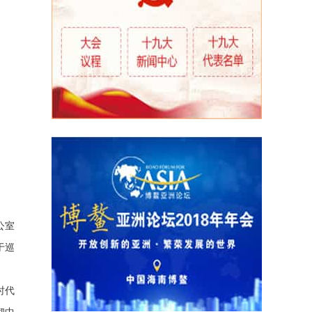
公室
于巡
。
时代