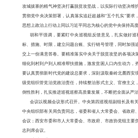
攻城拔寨的精气神坚决打赢脱贫攻坚战，以实际行动坚决维
贯彻党中央决策部署，认真落实追赶超越和“五个扎实”要求
思想上政治上行动上同以习近平同志为核心的党中央保持高
胡和平强调，要紧盯中央巡视组反馈意见，扎实做好巡
标、措施、时限，建立问题台账、实行销号管理，同时加强
交上一份满意答卷。要精准落实中央关于脱贫攻坚的各项决策
细化到村到户到人精准帮扶措施，激发贫困人口内生动力，
要认真贯彻新时代党的建设总要求，深刻汲取秦岭北麓西安
级党组织管党治党政治责任，持续整治形式主义、官僚主义
倒性胜利，扎实推进巡视巡察高质量发展，不断把全面从严
会议以视频会议形式召开。中央第四巡视组副组长及有
中央组织部有关局负责同志，省委和省人大常委会、省政府
会议；西安市委和市人大常委会、市政府、市政协党组主要
志列席会议。