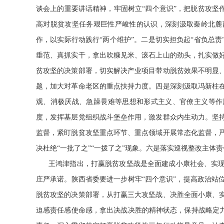
谈会上的重要讲话精神，牢固树立“四个意识”，把脱贫攻坚
高对脱贫攻坚任务艰巨性严峻性的认识，深刻汲取秦岭北麓
作，以实际行动践行“两个维护”。二是切实担负起“省负总
垂范、真抓实干，拿出吹糠见米、滚石上山的劲头，扎实做
贫攻坚的决策部署，切实解决产业项目带动脱贫效果不明显
题，加大对革命老区的重点扶持力度。
四是深刻汲取冯新柱
观、消极厌战、急躁畏难等思想和形式主义、官僚主义等作
度，发挥基层党组织战斗堡垒作用，激发群众内生动力。坚
监督，紧盯脱贫攻坚重点环节、重点领域开展常态化监督，
决杜绝“一批了之”“一拨了之”现象。六是落实巡视整改主
王鸿津指出，打赢脱贫攻坚战是全面建成小康社会、实
庄严承诺。陕西省委要进一步树牢“四个意识”，提高政治站
脱贫攻坚的决策部署，从打赢三大攻坚战、决胜全面小康、
迫感责任感使命感，拿出决战决胜的精神状态，保持战略定力