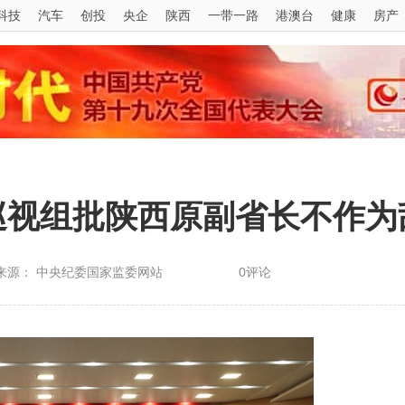
科技
汽车
创投
央企
陕西
一带一路
港澳台
健康
房产
巡视组批陕西原副省长不作为
来源： 中央纪委国家监委网站
0评论