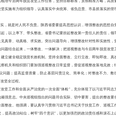
真梳理今后两年脱贫攻坚工作任务，坚持目标标准，贯彻精准方略，高质
攻坚实施有力组织领导，认真落实中央统筹、省负总责、市县抓落实的管
。
落实，就是对人民不负责。陕西省委要提高思想认识，增强整改的思想自
抓起，以上率下、带头整改。省委书记要担起整改第一责任人的责任，领
上见真章、动真格、求实效。突出问题导向，增强整改针对性和实效性，
的问题结合起来，一体整改、一体解决；把巡视整改与今后两年脱贫攻坚
，建立健全稳定脱贫长效机制。坚持全面整改、立行立改、即知即改、真
监察机关和组织部门要加强巡视整改日常监督，督促巡视整改落地见效；
义问题；提高监督质量，防止基层问责泛化、简单化；对整改不力、敷
贫攻坚全过程。
攻坚工作和全面从严治党的一次全面“体检”，充分体现了以习近平同志
的顽强意志。中央巡视组指出的问题符合实际、切中要害，提出的整改要
全面整改。他强调，要认真学习贯彻习近平总书记关于扶贫工作、巡视工
，提高政治站位，树牢“四个意识”，以更加强烈的政治责任感和滚石上