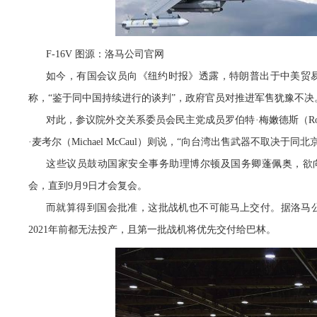
F-16V 图源：洛马公司官网
如今，有国会议员向《纽约时报》透露，特朗普出于中美贸
称，“鉴于同中国持续进行的谈判”，政府官员对推进军售犹豫不决
对此，参议院外交关系委员会民主党成员罗伯特·梅嫩德斯（Robe
·麦考尔（Michael McCaul）则说，“向台湾出售武器不取决于同北
这些议员鼓动国家安全事务助理博尔顿及国务卿蓬佩奥，欲向
会，直到9月9日才会复会。
而就算得到国会批准，这批战机也不可能马上交付。据洛马公
2021年前都无法投产，且第一批战机将优先交付给巴林。