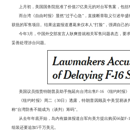
上月初，美国国务院批准了价值27亿美元的对台军售案，包括M
而台湾《自由时报》显然“过于心急”，直接断章取义引述华盛顿智库顾
获批的军售项目。结果这篇报道遭葛来仪本人“打脸”，强调自己的
今年3月，中国外交部发言人耿爽曾就相关军售问题表态，要
妥善处理涉台问题。
美国议员指责特朗普及助手拖延向台湾出售F-16 《纽约时报》
《纽约时报》周二（30日）透露，特朗普因顾及中美贸易谈判
称“台湾防务不能成为（谈判）筹码”。
从去年年底开始，岛内有媒体报道台军向美方提出购买66架F-
组装还要追加5千万美元。