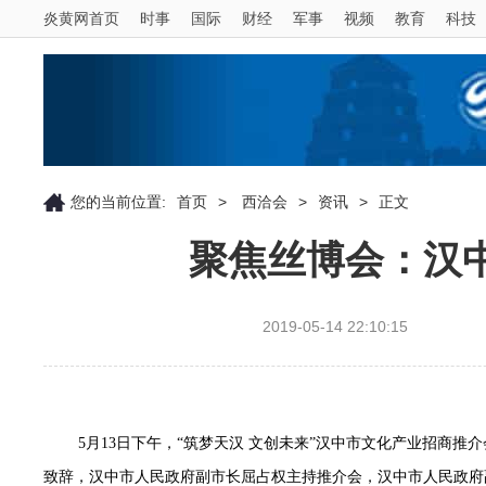
炎黄网首页
时事
国际
财经
军事
视频
教育
科技
您的当前位置:
首页
>
西洽会
>
资讯
>
正文
聚焦丝博会：汉中
2019-05-14 22:10:15
5月13日下午，“筑梦天汉 文创未来”
汉中市
文化产业
招商推介
致辞，
汉中市人民政府
副市长屈占权主持推介会，汉中市人民政府