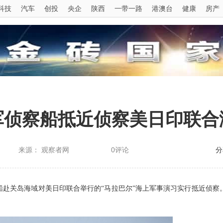
科技
汽车
创投
央企
陕西
一带一路
港澳台
健康
房产
军侦察船抵近侦察美日印联合
来源： 观察者网
0评论
分
察船赴关岛海域对美日印联合举行的“马拉巴尔”海上军事演习实行抵近侦察