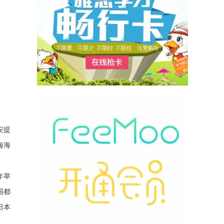
安提
海海
年举
国都
日本