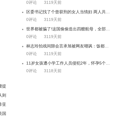
0评论
3119天前
区委书记找了个曾获刑的女人当情妇 两人共谋受贿
0评论
3119天前
世界都被骗了!这国偷偷造出四艘航母，全部做好战斗准备!
0评论
3119天前
林志玲拍戏间隙会言承旭被网友嘲讽：饭都炒馊了
0评论
3119天前
11岁女孩遭小学工作人员侵犯2年，怀孕5个月家人才知
0评论
3118天前
艘提
队则
希亚
美国