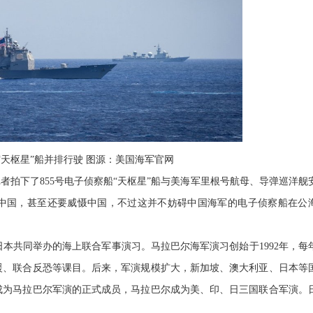
“天枢星”船并排行驶 图源：美国海军官网
海军记者拍下了855号电子侦察船“天枢星”船与美海军里根号航母、导弹巡洋舰
邀请中国，甚至还要威慑中国，不过这并不妨碍中国海军的电子侦察船在公
、日本共同举办的海上联合军事演习。马拉巴尔海军演习创始于1992年，每
援、联合反恐等课目。后来，军演规模扩大，新加坡、澳大利亚、日本等
本成为马拉巴尔军演的正式成员，马拉巴尔成为美、印、日三国联合军演。
。