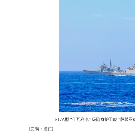
P17A型 “什瓦利克” 级隐身护卫舰 “萨
[责编：温仁]