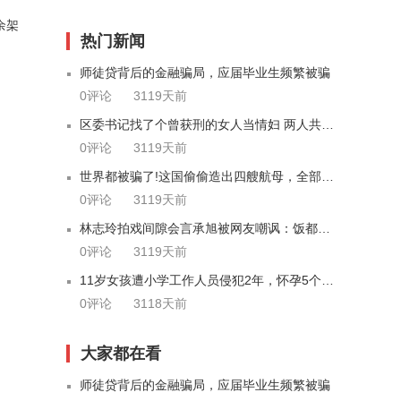
余架
热门新闻
师徒贷背后的金融骗局，应届毕业生频繁被骗
0评论
3119天前
区委书记找了个曾获刑的女人当情妇 两人共谋受贿
0评论
3119天前
世界都被骗了!这国偷偷造出四艘航母，全部做好战斗准备!
0评论
3119天前
林志玲拍戏间隙会言承旭被网友嘲讽：饭都炒馊了
0评论
3119天前
11岁女孩遭小学工作人员侵犯2年，怀孕5个月家人才知
0评论
3118天前
大家都在看
师徒贷背后的金融骗局，应届毕业生频繁被骗