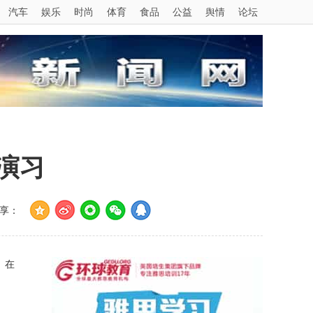
汽车
娱乐
时尚
体育
食品
公益
舆情
论坛
演习
享：
。在