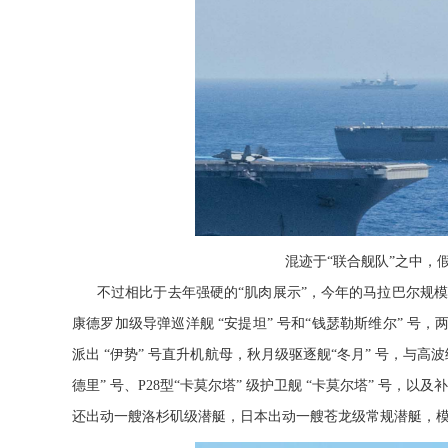
混迹于“联合舰队”之中，
不过相比于去年强硬的“肌肉展示”，今年的马拉巴尔规模
康德罗加级导弹巡洋舰 “安提坦” 号和“钱瑟勒斯维尔” 号，
派出 “伊势” 号直升机航母，秋月级驱逐舰“冬月” 号，与高波级
德里” 号、P28型“卡莫尔塔” 级护卫舰 “卡莫尔塔” 号，
还出动一艘洛杉矶级潜艇，日本出动一艘苍龙级常规潜艇，