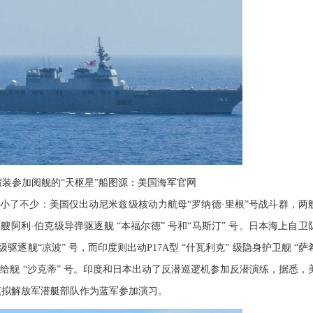
假装参加阅舰的“天枢星”船图源：美国海军官网
小了不少：美国仅出动尼米兹级核动力航母“罗纳德·里根”号战斗群，两
两艘阿利·伯克级导弹驱逐舰 “本福尔德” 号和“马斯汀” 号。日本海上自卫
驱逐舰“凉波” 号，而印度则出动P17A型 “什瓦利克” 级隐身护卫舰 “萨
以及补给舰 “沙克蒂” 号。印度和日本出动了反潜巡逻机参加反潜演练，据悉，
模拟解放军潜艇部队作为蓝军参加演习。