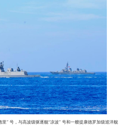
希亚德里” 号，与高波级驱逐舰“凉波” 号和一艘提康德罗加级巡洋舰