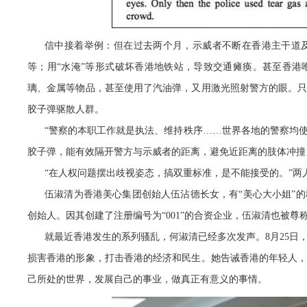
信中接着举例：但在过去两个月，示威者不断在香港主干道
等；用“水淹”等形式破坏香港地铁站，导致交通瘫痪。甚至香
璃、金属等物品，甚至使用了汽油弹，又用激光照射警方的眼。
胶子弹驱散人群。
“
警察的本职工作就是执法、维持秩序
……世界各地的警察均
胶子弹，能有效隔开警方与示威者的距离，避免近距离的肢体冲撞
“在人权问题摆出歧视姿态，搞双重标准，是不能接受的。”两
伍淑清为香港美心集团创始人伍沾德长女，有
“美心大小姐”
的
创始人。因其创建了注册编号为“001”的合资企业，伍淑清也被尊
就最近香港发生的系列骚乱，何淑清已经多次发声。8月25日
损害香港的形象，打击香港的经济和民生。她告诫香港的年轻人
己所处的世界，发展自己的事业，做真正有意义的事情。