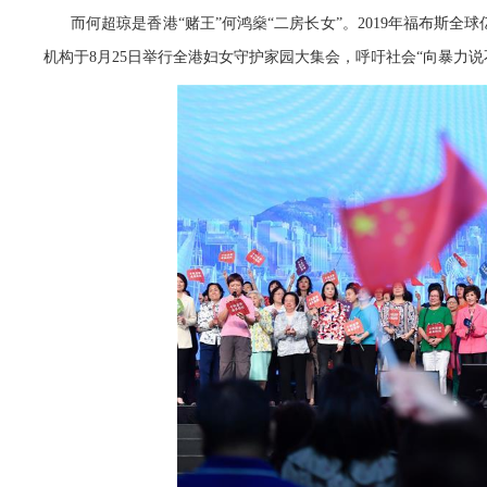
而何超琼是香港“赌王”何鸿燊“二房长女”。2019年福布斯
机构于8月25日举行全港妇女守护家园大集会，呼吁社会“向暴力说