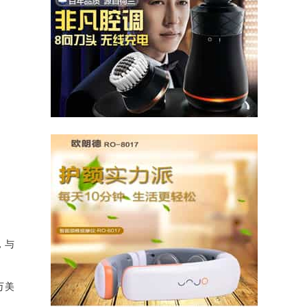
，与
万美