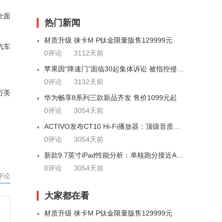
全面
热门新闻
材质升级 徕卡M P钛金限量版售129999元
汽车
0评论
3112天前
苹果因“降速门”面临30起集体诉讼 被指控侵犯“动产”
0评论
3132天前
万美
华为畅享8系列三款新品齐发 售价1099元起
0评论
3054天前
ACTIVO发布CT10 Hi-Fi播放器：顶级音质轻巧便携
0评论
3054天前
新款9.7英寸iPad性能分析：单核跑分接近A10X整体略超iPhone 7
0评论
3054天前
评论
大家都在看
材质升级 徕卡M P钛金限量版售129999元