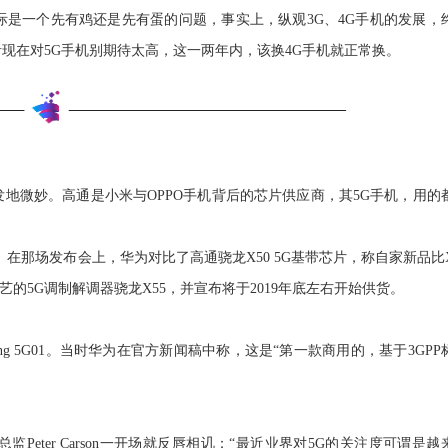
际是一个先有鸡还是先有蛋的问题，事实上，纵观3G、4G手机的发展，
现在对5G手机别期待太高，这一两年内，该换4G手机就正常换。
地微妙。高通是小米与OPPO手机背后的芯片供应商，其5G手机，用的
00。在那场发布会上，华为对比了高通骁龙X50 5G基带芯片，称自家新品比X
艺的5G调制解调器骁龙X55，并宣布将于2019年底左右开始供货。
ong 5G01。当时华为在官方新闻稿中称，这是“第一款商用的，基于3GPP
ter Carson一开场就反唇相讥：
“最近业界对5G的关注度可谓是越