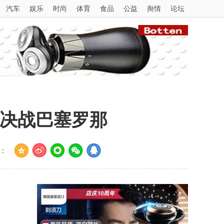
汽车
娱乐
时尚
体育
食品
公益
舆情
论坛
通决战巴塞罗那
：