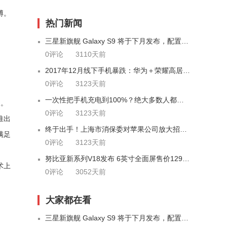
博。
热门新闻
三星新旗舰 Galaxy S9 将于下月发布，配置曝光
0评论
3110天前
2017年12月线下手机暴跌：华为＋荣耀高居第一
0评论
3123天前
一次性把手机充电到100%？绝大多数人都错了
用。
0评论
3123天前
推出
终于出手！上海市消保委对苹果公司放大招，网友怒赞...
满足
0评论
3123天前
努比亚新系列V18发布 6英寸全面屏售价1299元
术上
0评论
3052天前
大家都在看
三星新旗舰 Galaxy S9 将于下月发布，配置曝光