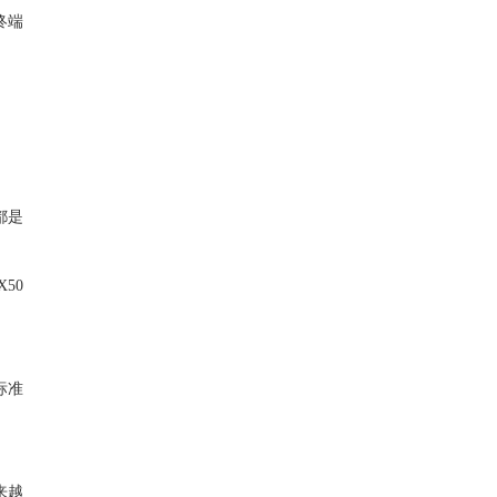
终端
都是
50
标准
来越