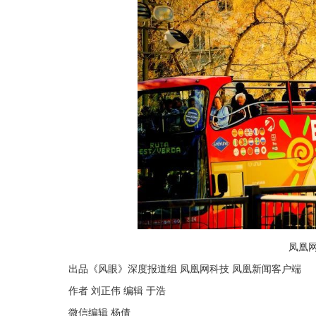
凤凰
出品《风眼》深度报道组 凤凰网科技 凤凰新闻客户端
作者 刘正伟 编辑 于浩
微信编辑 杨倩