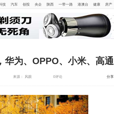
科技
汽车
创投
央企
陕西
一带一路
港澳台
健康
房产
，华为、OPPO、小米、高
来源： 风眼
0评论
分享