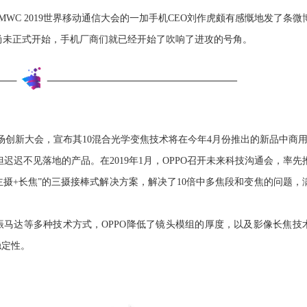
WC 2019世界移动通信大会的一加手机CEO刘作虎颇有感慨地发了条微
C展会尚未正式开始，手机厂商们就已经开始了吹响了进攻的号角。
了一场创新大会，宣布其10混合光学变焦技术将在今年4月份推出的新品中商
，但迟迟不见落地的产品。在2019年1月，OPPO召开未来科技沟通会，率先
万像素主摄+长焦”的三摄接棒式解决方案，解决了10倍中多焦段和变焦的问题，
的共振马达等多种技术方式，OPPO降低了镜头模组的厚度，以及影像长焦技
稳定性。